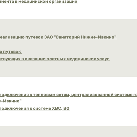
циента в медицинской организации
реализацию путевок ЗАО ''Санаторий Нижне-Ивкино''
ю путевок
ствующих в оказании платных медицинских услуг
подключения к тепловым сетям, централизованной системе 
е-Ивкино''
подключения к системе ХВС, ВО